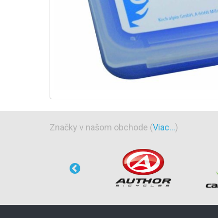
Značky v našom obchode (
Viac...
)