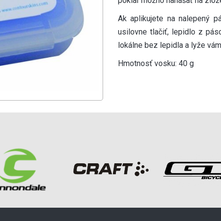
pokiaľ možno nanášať na zlo
Ak aplikujete na nalepený p
usilovne tlačiť, lepidlo z pá
lokálne bez lepidla a lyže vá
Hmotnosť vosku: 40 g