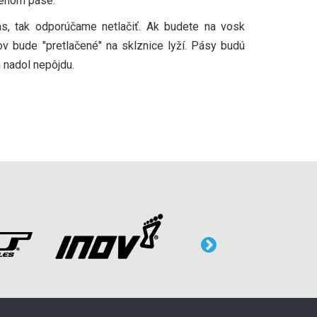
ženom páse.
ás, tak odporúčame netlačiť. Ak budete na vosk
sov bude "pretlačené" na sklznice lyží. Pásy budú
m nadol nepôjdu.