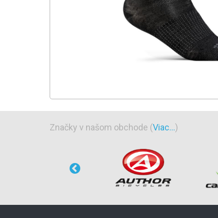
Značky v našom obchode (
Viac...
)