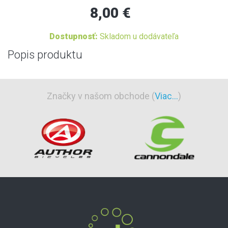
8,00 €
Dostupnosť:
Skladom u dodávateľa
Popis produktu
Značky v našom obchode (
Viac...
)