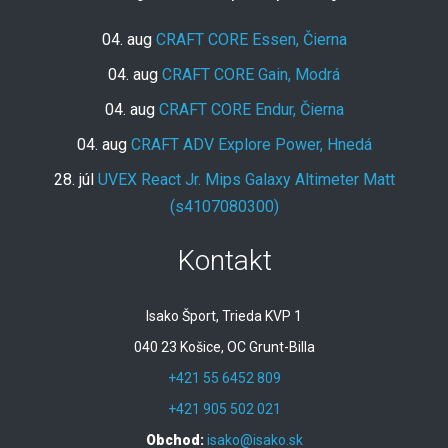
04. aug
CRAFT CORE Essen, Čierna
04. aug
CRAFT CORE Gain, Modrá
04. aug
CRAFT CORE Endur, Čierna
04. aug
CRAFT ADV Explore Power, Hnedá
28. júl
UVEX React Jr. Mips Galaxy Altimeter Matt
(s4107080300)
Kontakt
Isako Šport, Trieda KVP 1
040 23 Košice, OC Grunt-Billa
+421 55 6452 809
+421 905 502 021
Obchod:
isako@isako.sk