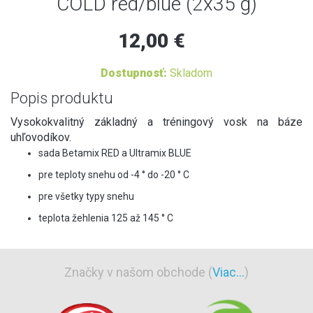
COLD red/blue (2x35 g)
12,00 €
Dostupnosť:
Skladom
Popis produktu
Vysokokvalitný základný a tréningový vosk na báze
uhľovodíkov.
sada Betamix RED a Ultramix BLUE
pre teploty snehu od -4 ° do -20 ° C
pre všetky typy snehu
teplota žehlenia 125 až 145 ° C
Značky v našom obchode (
Viac...
)