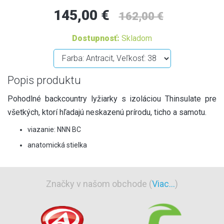
145,00 €
162,00 €
Dostupnosť:
Skladom
Popis produktu
Pohodlné backcountry lyžiarky s izoláciou Thinsulate pre
všetkých, ktorí hľadajú neskazenú prírodu, ticho a samotu.
viazanie: NNN BC
anatomická stielka
Značky v našom obchode (
Viac...
)