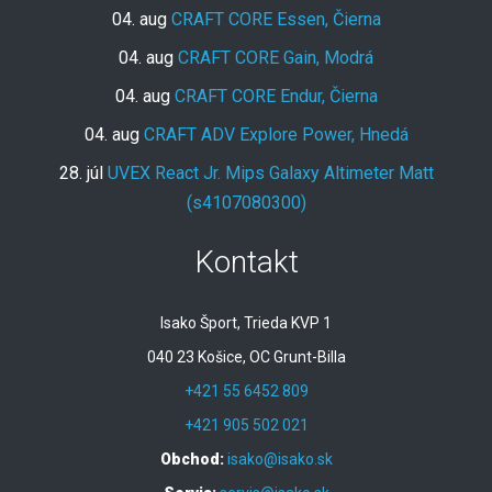
04. aug
CRAFT CORE Essen, Čierna
04. aug
CRAFT CORE Gain, Modrá
04. aug
CRAFT CORE Endur, Čierna
04. aug
CRAFT ADV Explore Power, Hnedá
28. júl
UVEX React Jr. Mips Galaxy Altimeter Matt
(s4107080300)
Kontakt
Isako Šport, Trieda KVP 1
040 23 Košice, OC Grunt-Billa
+421 55 6452 809
+421 905 502 021
Obchod:
isako@isako.sk