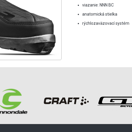
viazanie: NNN BC
anatomická stielka
rýchlozaväzovací systém