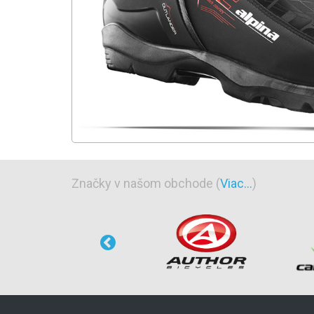
Značky v našom obchode (
Viac...
)