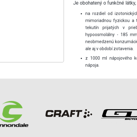
Je obohatený o funkčné látky, a
na rozdiel od izotonickýc
mimoriadnou fyzickou a 
tekutín prijatých v pr
hypoosmolálny - 185 mmo
neobmedzenú konzumáciu ná
ale aj v období zotavenia.
z 1000 ml nápojového ko
nápoja.