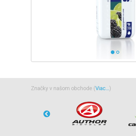
Značky v našom obchode (
Viac...
)