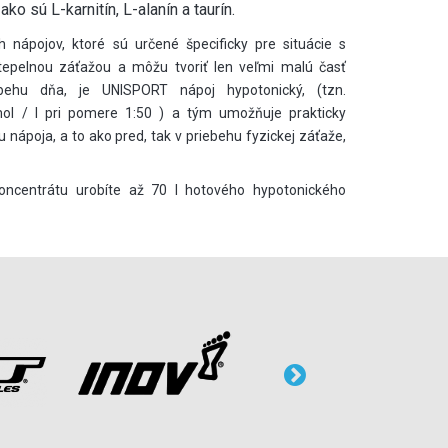
ko sú L-karnitín, L-alanín a taurín.
h nápojov, ktoré sú určené špecificky pre situácie s
tepelnou záťažou a môžu tvoriť len veľmi malú časť
iebehu dňa, je UNISPORT nápoj hypotonický, (tzn.
l / l pri pomere 1:50 ) a tým umožňuje prakticky
poja, a to ako pred, tak v priebehu fyzickej záťaže,
ncentrátu urobíte až 70 l hotového hypotonického