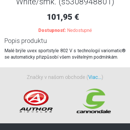
White/smk. (s5308948801)
101,95 €
Dostupnosť:
Nedostupné
Popis produktu
Malé brýle uvex sportstyle 802 V s technologií variomatic®
se automaticky přizpůsobí všem světelným podmínkám.
Značky v našom obchode (
Viac...
)