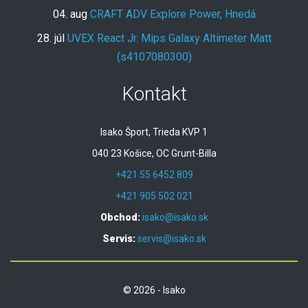
04. aug
CRAFT ADV Explore Power, Hnedá
28. júl
UVEX React Jr. Mips Galaxy Altimeter Matt
(s4107080300)
Kontakt
Isako Šport, Trieda KVP 1
040 23 Košice, OC Grunt-Billa
+421 55 6452 809
+421 905 502 021
Obchod:
isako@isako.sk
Servis:
servis@isako.sk
© 2026 - Isako