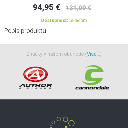
94,95 €
131,00 €
Dostupnosť:
Skladom
Popis produktu
Značky v našom obchode (
Viac...
)