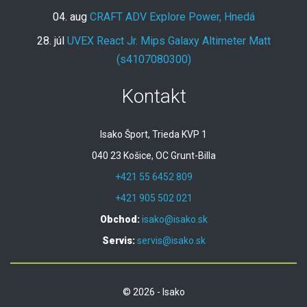
04. aug
CRAFT ADV Explore Power, Hnedá
28. júl
UVEX React Jr. Mips Galaxy Altimeter Matt
(s4107080300)
Kontakt
Isako Šport, Trieda KVP 1
040 23 Košice, OC Grunt-Billa
+421 55 6452 809
+421 905 502 021
Obchod:
isako@isako.sk
Servis:
servis@isako.sk
© 2026 - Isako