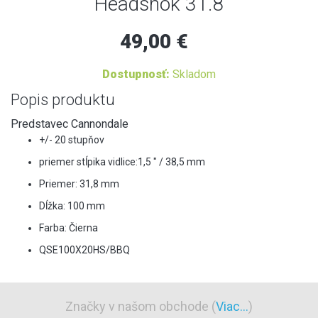
Headshok 31.8
49,00 €
Dostupnosť:
Skladom
Popis produktu
Predstavec Cannondale
+/- 20 stupňov
priemer stĺpika vidlice:1,5 " / 38,5 mm
Priemer: 31,8 mm
Dĺžka: 100 mm
Farba: Čierna
QSE100X20HS/BBQ
Značky v našom obchode (
Viac...
)