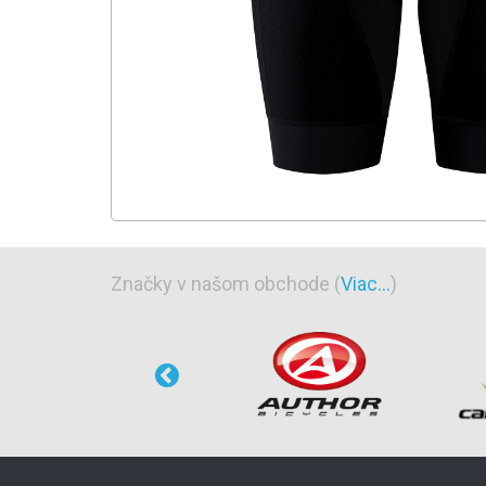
Značky v našom obchode (
Viac...
)