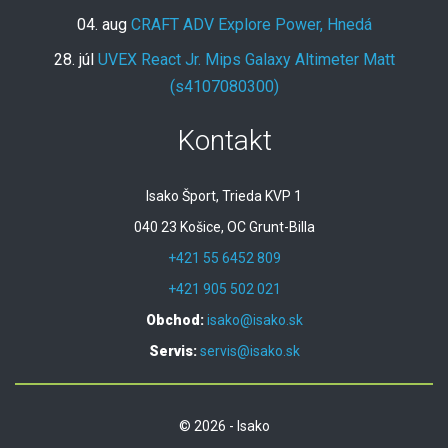
04. aug
CRAFT ADV Explore Power, Hnedá
28. júl
UVEX React Jr. Mips Galaxy Altimeter Matt
(s4107080300)
Kontakt
Isako Šport, Trieda KVP 1
040 23 Košice, OC Grunt-Billa
+421 55 6452 809
+421 905 502 021
Obchod:
isako@isako.sk
Servis:
servis@isako.sk
© 2026 - Isako