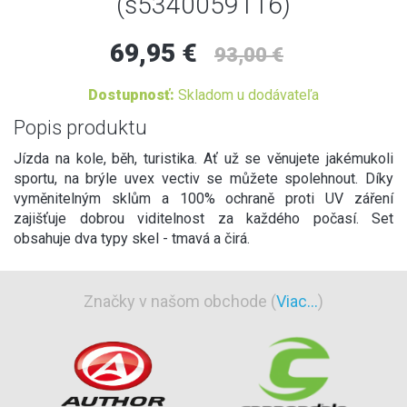
(s5340059116)
69,95 €
93,00 €
Dostupnosť:
Skladom u dodávateľa
Popis produktu
Jízda na kole, běh, turistika. Ať už se věnujete jakémukoli
sportu, na brýle uvex vectiv se můžete spolehnout. Díky
vyměnitelným sklům a 100% ochraně proti UV záření
zajišťuje dobrou viditelnost za každého počasí. Set
obsahuje dva typy skel - tmavá a čirá.
Značky v našom obchode (
Viac...
)