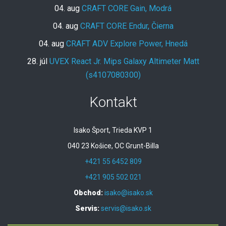
04. aug
CRAFT CORE Gain, Modrá
04. aug
CRAFT CORE Endur, Čierna
04. aug
CRAFT ADV Explore Power, Hnedá
28. júl
UVEX React Jr. Mips Galaxy Altimeter Matt
(s4107080300)
Kontakt
Isako Šport, Trieda KVP 1
040 23 Košice, OC Grunt-Billa
+421 55 6452 809
+421 905 502 021
Obchod:
isako@isako.sk
Servis:
servis@isako.sk