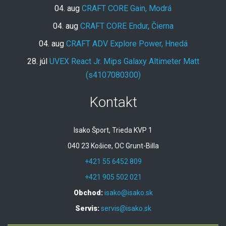
04. aug
CRAFT CORE Gain, Modrá
04. aug
CRAFT CORE Endur, Čierna
04. aug
CRAFT ADV Explore Power, Hnedá
28. júl
UVEX React Jr. Mips Galaxy Altimeter Matt
(s4107080300)
Kontakt
Isako Šport, Trieda KVP 1
040 23 Košice, OC Grunt-Billa
+421 55 6452 809
+421 905 502 021
Obchod:
isako@isako.sk
Servis:
servis@isako.sk