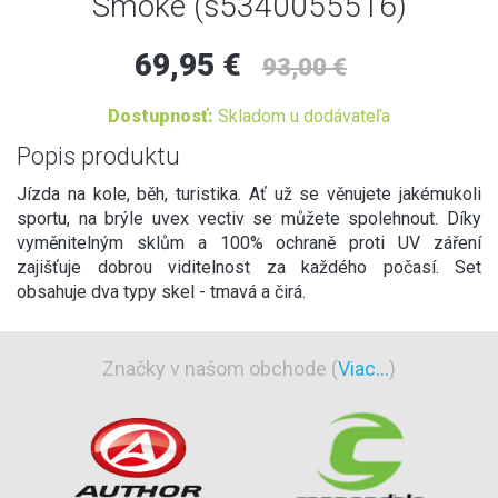
Smoke (s5340055516)
69,95 €
93,00 €
Dostupnosť:
Skladom u dodávateľa
Popis produktu
Jízda na kole, běh, turistika. Ať už se věnujete jakémukoli
sportu, na brýle uvex vectiv se můžete spolehnout. Díky
vyměnitelným sklům a 100% ochraně proti UV záření
zajišťuje dobrou viditelnost za každého počasí. Set
obsahuje dva typy skel - tmavá a čirá.
Značky v našom obchode (
Viac...
)