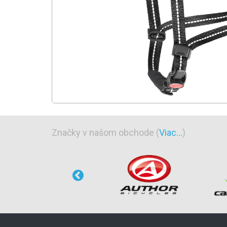
Značky v našom obchode (
Viac...
)