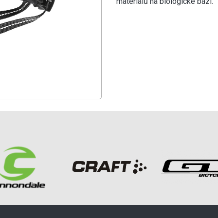
materiálů na biologické bázi.