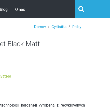
Blog
O nás
Domov
Cyklistika
Prilby
et Black Matt
vateľa
technologií hardshell vyrobená z recyklovaných