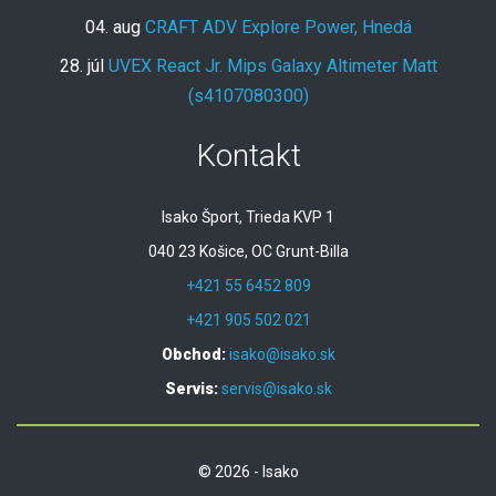
04. aug
CRAFT ADV Explore Power, Hnedá
28. júl
UVEX React Jr. Mips Galaxy Altimeter Matt
(s4107080300)
Kontakt
Isako Šport, Trieda KVP 1
040 23 Košice, OC Grunt-Billa
+421 55 6452 809
+421 905 502 021
Obchod:
isako@isako.sk
Servis:
servis@isako.sk
© 2026 - Isako