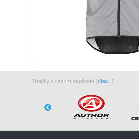
Značky v našom obchode (
Viac...
)