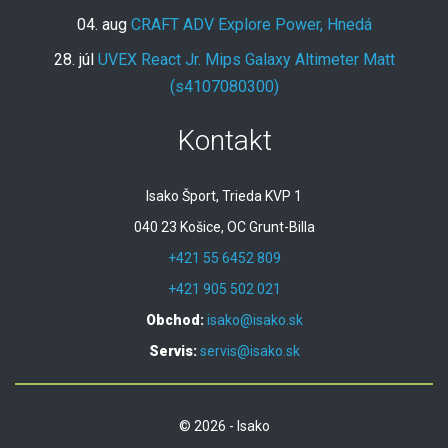
04. aug
CRAFT ADV Explore Power, Hnedá
28. júl
UVEX React Jr. Mips Galaxy Altimeter Matt
(s4107080300)
Kontakt
Isako Šport, Trieda KVP 1
040 23 Košice, OC Grunt-Billa
+421 55 6452 809
+421 905 502 021
Obchod:
isako@isako.sk
Servis:
servis@isako.sk
© 2026 - Isako