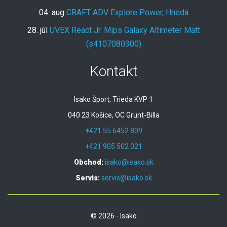
04. aug
CRAFT ADV Explore Power, Hnedá
28. júl
UVEX React Jr. Mips Galaxy Altimeter Matt
(s4107080300)
Kontakt
Isako Šport, Trieda KVP 1
040 23 Košice, OC Grunt-Billa
+421 55 6452 809
+421 905 502 021
Obchod:
isako@isako.sk
Servis:
servis@isako.sk
© 2026 - Isako