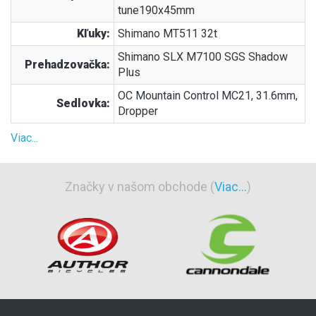
tune190x45mm
Kľuky:
Shimano MT511 32t
Shimano SLX M7100 SGS Shadow
Prehadzovačka:
Plus
OC Mountain Control MC21, 31.6mm,
Sedlovka:
Dropper
Viac...
Značky v našom obchode (
Viac...
)