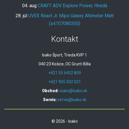
04. aug
CRAFT ADV Explore Power, Hnedá
28. júl
UVEX React Jr. Mips Galaxy Altimeter Matt
(s4107080300)
Kontakt
Isako Šport, Trieda KVP 1
040 23 Košice, OC Grunt-Billa
+421 55 6452 809
+421 905 502 021
Obchod:
isako@isako.sk
Servis:
servis@isako.sk
© 2026 - Isako