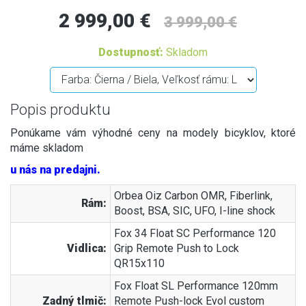
2 999,00 €
3 999,00 €
Dostupnosť:
Skladom
Popis produktu
Ponúkame vám výhodné ceny na modely bicyklov, ktoré
máme skladom
u nás na predajni.
Orbea Oiz Carbon OMR, Fiberlink,
Rám:
Boost, BSA, SIC, UFO, I-line shock
Fox 34 Float SC Performance 120
Vidlica:
Grip Remote Push to Lock
QR15x110
Fox Float SL Performance 120mm
Zadný tlmič:
Remote Push-lock Evol custom