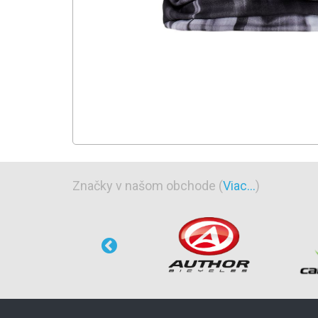
Značky v našom obchode (
Viac...
)