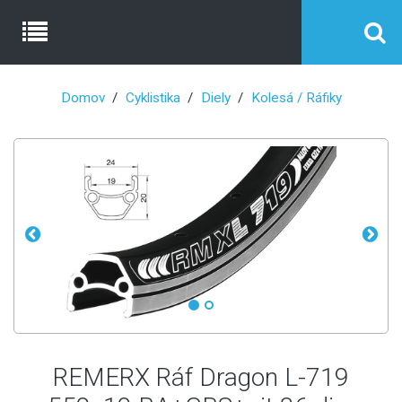
Domov
Cyklistika
Diely
Kolesá / Ráfiky
REMERX Ráf Dragon L-719