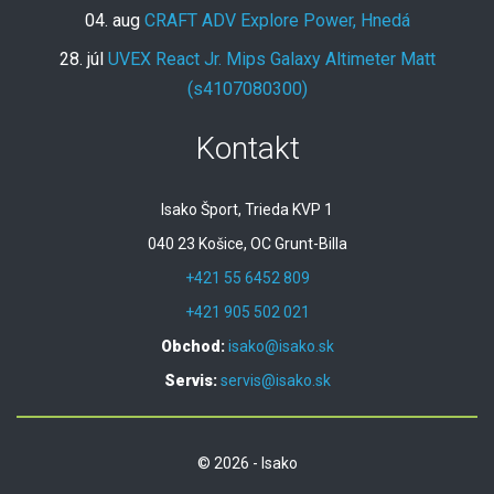
04. aug
CRAFT ADV Explore Power, Hnedá
28. júl
UVEX React Jr. Mips Galaxy Altimeter Matt
(s4107080300)
Kontakt
Isako Šport, Trieda KVP 1
040 23 Košice, OC Grunt-Billa
+421 55 6452 809
+421 905 502 021
Obchod:
isako@isako.sk
Servis:
servis@isako.sk
© 2026 - Isako