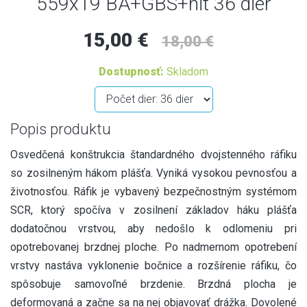
559x19 BA+GBS+nit 36 dier
15,00 €
18,00 €
Dostupnosť:
Skladom
Popis produktu
Osvedčená konštrukcia štandardného dvojstenného ráfiku
so zosilneným hákom plášťa. Vyniká vysokou pevnosťou a
životnosťou. Ráfik je vybavený bezpečnostným systémom
SCR, ktorý spočíva v zosilnení základov háku plášťa
dodatočnou vrstvou, aby nedošlo k odlomeniu pri
opotrebovanej brzdnej ploche. Po nadmernom opotrebení
vrstvy nastáva vyklonenie bočnice a rozšírenie ráfiku, čo
spôsobuje samovoľné brzdenie. Brzdná plocha je
deformovaná a začne sa na nej objavovať drážka. Dovolené