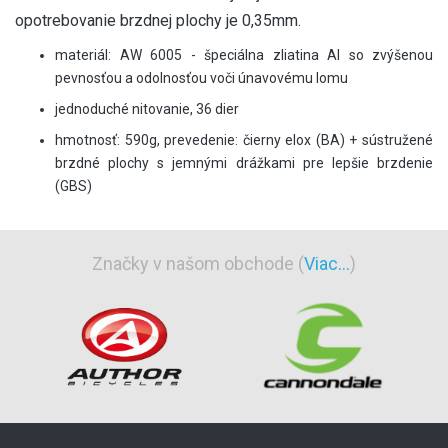
opotrebovanie brzdnej plochy je 0,35mm.
materiál: AW 6005 - špeciálna zliatina Al so zvýšenou
pevnosťou a odolnosťou voči únavovému lomu
jednoduché nitovanie, 36 dier
hmotnosť: 590g, prevedenie: čierny elox (BA) + sústružené
brzdné plochy s jemnými drážkami pre lepšie brzdenie
(GBS)
Značky v našom obchode (
Viac...
)