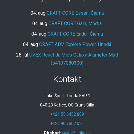
04. aug
CRAFT CORE Essen, Čierna
04. aug
CRAFT CORE Gain, Modrá
04. aug
CRAFT CORE Endur, Čierna
04. aug
CRAFT ADV Explore Power, Hnedá
28. júl
UVEX React Jr. Mips Galaxy Altimeter Matt
(s4107080300)
Kontakt
Isako Šport, Trieda KVP 1
040 23 Košice, OC Grunt-Billa
+421 55 6452 809
+421 905 502 021
Obchod:
isako@isako.sk