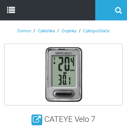
Domov
Cyklistika
Doplnky
Cyklopočítače
CATEYE Velo 7