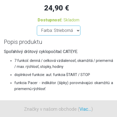
24,90 €
Dostupnosť:
Skladom
Popis produktu
Spoľahlivý drôtový cyklopočítač CATEYE.
7 funkcií: denná / celková vzdialenosť, okamžitá / priemerná
/ max. rýchlosť, stopky, hodiny
doplnkové funkcie: aut. funkcia ŠTART / STOP
funkcia Pacer - indikátor (šípky) porovnávajúci okamžitú a
priemernú rýchlosť
Značky v našom obchode (
Viac...
)