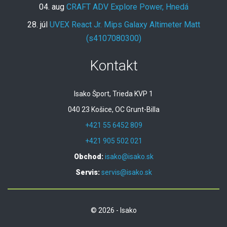
04. aug
CRAFT ADV Explore Power, Hnedá
28. júl
UVEX React Jr. Mips Galaxy Altimeter Matt
(s4107080300)
Kontakt
Isako Šport, Trieda KVP 1
040 23 Košice, OC Grunt-Billa
+421 55 6452 809
+421 905 502 021
Obchod:
isako@isako.sk
Servis:
servis@isako.sk
© 2026 - Isako