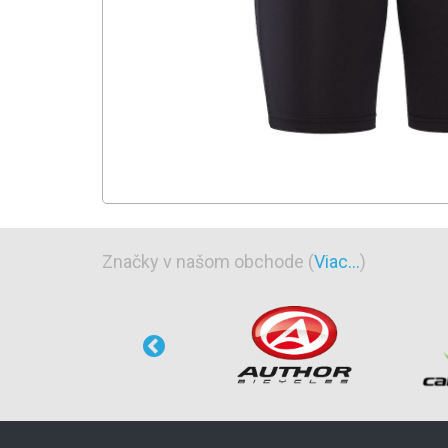
Značky v našom obchode (
Viac...
)