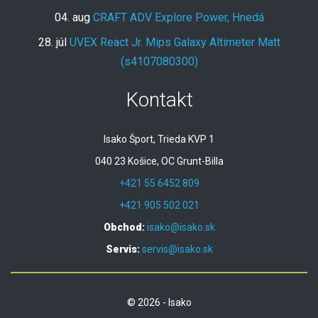
04. aug
CRAFT ADV Explore Power, Hnedá
28. júl
UVEX React Jr. Mips Galaxy Altimeter Matt
(s4107080300)
Kontakt
Isako Šport, Trieda KVP 1
040 23 Košice, OC Grunt-Billa
+421 55 6452 809
+421 905 502 021
Obchod:
isako@isako.sk
Servis:
servis@isako.sk
© 2026 - Isako