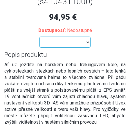
(s4104311000)
94,95 €
Dostupnosť:
Nedostupné
Popis produktu
Ať už jezdíte na horském nebo trekingovém kole, na
cyklostezkách, stezkách nebo lesních cestách – tato lehká
a stabilní tvarovaná helma to všechno zvládne. Při pádu
získáte dvojitou ochranu díky tenkému plastovému tvrdému
plášti na vnější straně a polstrovanému plášti z EPS uvnitř.
19 ventilačních otvorů vám zajistí chladnou hlavu, systém
nastavení velikosti 3D IAS vám umožňuje přizpůsobit Uvex
active přesné velikosti a tvaru vaší hlavy. Pro vyjížďky ve
městě můžete připojit volitelnou zásuvnou LED, abyste
zvýšili viditelnost v hustém silničním provozu.