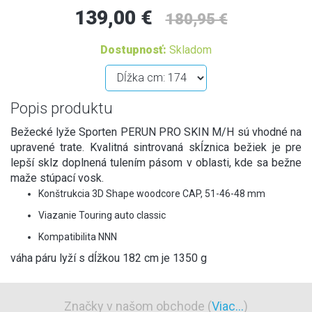
139,00 €
180,95 €
Dostupnosť:
Skladom
Popis produktu
Bežecké lyže Sporten PERUN PRO SKIN M/H sú vhodné na
upravené trate. Kvalitná sintrovaná skĺznica bežiek je pre
lepší sklz doplnená tulením pásom v oblasti, kde sa bežne
maže stúpací vosk.
Konštrukcia 3D Shape woodcore CAP, 51-46-48 mm
Viazanie Touring auto classic
Kompatibilita NNN
váha páru lyží s dĺžkou 182 cm je 1350 g
Značky v našom obchode (
Viac...
)