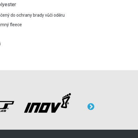
olyester
nčený do ochrany brady vůči oděru
jemný fleece
i