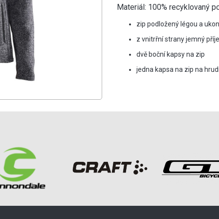
Materiál: 100% recyklovaný p
zip podložený légou a uko
z vnitrřní strany jemný pří
dvě boční kapsy na zip
jedna kapsa na zip na hrud