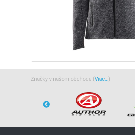
Značky v našom obchode (
Viac...
)