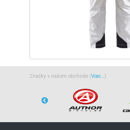
Značky v našom obchode (
Viac...
)