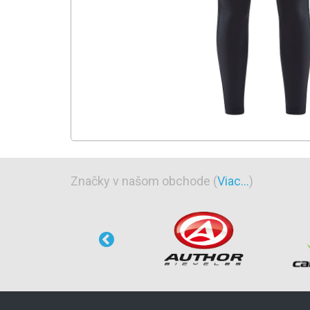
Značky v našom obchode (
Viac...
)