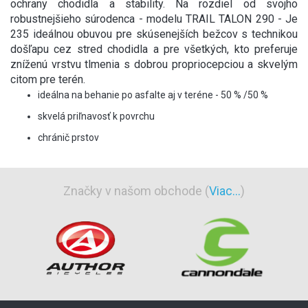
ochrany chodidla a stability. Na rozdiel od svojho
robustnejšieho súrodenca - modelu TRAIL TALON 290 - Je
235 ideálnou obuvou pre skúsenejších bežcov s technikou
došľapu cez stred chodidla a pre všetkých, kto preferuje
zníženú vrstvu tlmenia s dobrou propriocepciou a skvelým
citom pre terén.
ideálna na behanie po asfalte aj v teréne - 50 % /50 %
skvelá priľnavosť k povrchu
chránič prstov
Značky v našom obchode (
Viac...
)