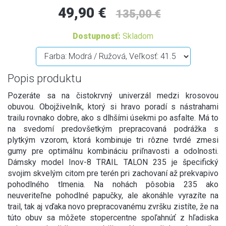
49,90 €
135,00 €
Dostupnosť:
Skladom
Popis produktu
Pozeráte sa na čistokrvný univerzál medzi krosovou
obuvou. Obojživelník, ktorý si hravo poradí s nástrahami
trailu rovnako dobre, ako s dlhšími úsekmi po asfalte. Má to
na svedomí predovšetkým prepracovaná podrážka s
plytkým vzorom, ktorá kombinuje tri rôzne tvrdé zmesi
gumy pre optimálnu kombináciu priľnavosti a odolnosti.
Dámsky model Inov-8 TRAIL TALON 235 je špecifický
svojim skvelým citom pre terén pri zachovaní až prekvapivo
pohodlného tlmenia. Na nohách pôsobia 235 ako
neuveriteľne pohodlné papučky, ale akonáhle vyrazíte na
trail, tak aj vďaka novo prepracovanému zvršku zistíte, že na
túto obuv sa môžete stopercentne spoľahnúť z hľadiska