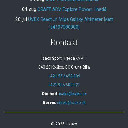
04. aug
CRAFT ADV Explore Power, Hnedá
28. júl
UVEX React Jr. Mips Galaxy Altimeter Matt
(s4107080300)
Kontakt
Isako Šport, Trieda KVP 1
040 23 Košice, OC Grunt-Billa
+421 55 6452 809
+421 905 502 021
Obchod:
isako@isako.sk
Servis:
servis@isako.sk
© 2026 - Isako