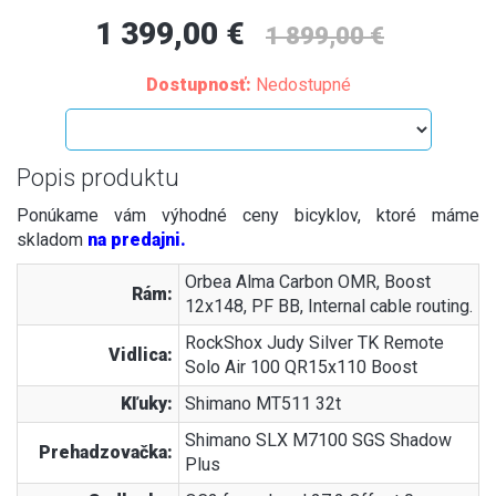
1 399,00 €
1 899,00 €
Dostupnosť:
Nedostupné
Popis produktu
Ponúkame vám výhodné ceny bicyklov, ktoré máme
skladom
na predajni.
Orbea Alma Carbon OMR, Boost
Rám:
12x148, PF BB, Internal cable routing.
RockShox Judy Silver TK Remote
Vidlica:
Solo Air 100 QR15x110 Boost
Kľuky:
Shimano MT511 32t
Shimano SLX M7100 SGS Shadow
Prehadzovačka:
Plus