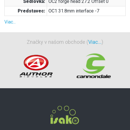
Sedlovka:
OC2 forge head 27.2 Offset 0
Predstavec:
OC1 31.8mm interface -7
Viac...
Značky v našom obchode (
Viac...
)