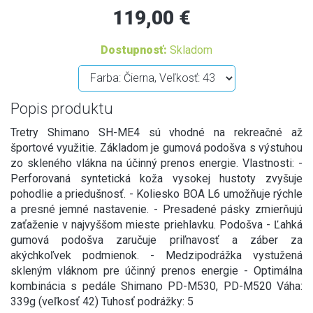
119,00 €
Dostupnosť:
Skladom
Popis produktu
Tretry Shimano SH-ME4 sú vhodné na rekreačné až
športové využitie. Základom je gumová podošva s výstuhou
zo skleného vlákna na účinný prenos energie. Vlastnosti: -
Perforovaná syntetická koža vysokej hustoty zvyšuje
pohodlie a priedušnosť. - Koliesko BOA L6 umožňuje rýchle
a presné jemné nastavenie. - Presadené pásky zmierňujú
zaťaženie v najvyššom mieste priehlavku. Podošva - Ľahká
gumová podošva zaručuje priľnavosť a záber za
akýchkoľvek podmienok. - Medzipodrážka vystužená
skleným vláknom pre účinný prenos energie - Optimálna
kombinácia s pedále Shimano PD-M530, PD-M520 Váha:
339g (veľkosť 42) Tuhosť podrážky: 5