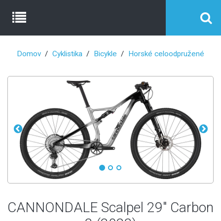
Domov
Cyklistika
Bicykle
Horské celoodpružené
CANNONDALE Scalpel 29" Carbon