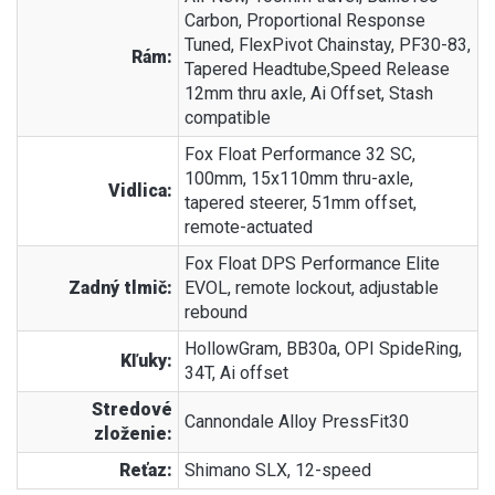
Carbon, Proportional Response
Tuned, FlexPivot Chainstay, PF30-83,
Rám:
Tapered Headtube,Speed Release
12mm thru axle, Ai Offset, Stash
compatible
Fox Float Performance 32 SC,
100mm, 15x110mm thru-axle,
Vidlica:
tapered steerer, 51mm offset,
remote-actuated
Fox Float DPS Performance Elite
Zadný tlmič:
EVOL, remote lockout, adjustable
rebound
HollowGram, BB30a, OPI SpideRing,
Kľuky:
34T, Ai offset
Stredové
Cannondale Alloy PressFit30
zloženie:
Reťaz:
Shimano SLX, 12-speed