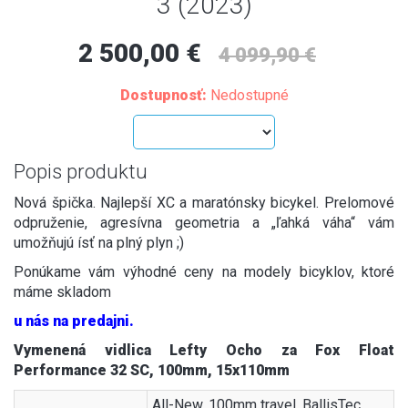
3 (2023)
2 500,00 €
4 099,90 €
Dostupnosť:
Nedostupné
Popis produktu
Nová špička. Najlepší XC a maratónsky bicykel. Prelomové
odpruženie, agresívna geometria a „ľahká váha“ vám
umožňujú ísť na plný plyn ;)
Ponúkame vám výhodné ceny na modely bicyklov, ktoré
máme skladom
u nás na predajni.
Vymenená vidlica Lefty Ocho za Fox Float
Performance 32 SC, 100mm, 15x110mm
All-New, 100mm travel, BallisTec