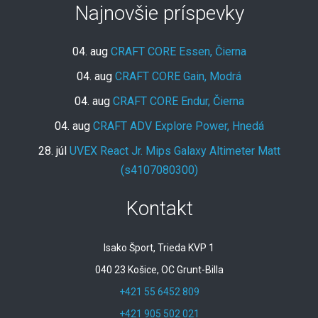
Najnovšie príspevky
04. aug
CRAFT CORE Essen, Čierna
04. aug
CRAFT CORE Gain, Modrá
04. aug
CRAFT CORE Endur, Čierna
04. aug
CRAFT ADV Explore Power, Hnedá
28. júl
UVEX React Jr. Mips Galaxy Altimeter Matt
(s4107080300)
Kontakt
Isako Šport, Trieda KVP 1
040 23 Košice, OC Grunt-Billa
+421 55 6452 809
+421 905 502 021