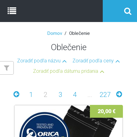
Domov
Oblečenie
Oblečenie
Zoradiť podľa názvu
Zoradiť podľa ceny
Zoradiť podľa dátumu pridania
1
2
3
4
...
227
20,00 €