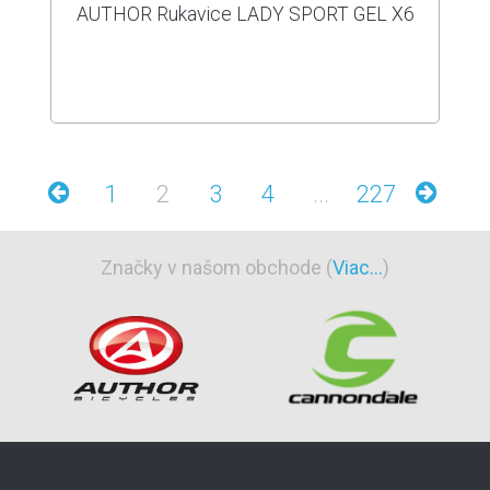
AUTHOR Rukavice LADY SPORT GEL X6
1
2
3
4
...
227
Značky v našom obchode (
Viac...
)